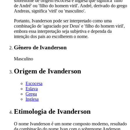
sobrenome de origem escocesa e inglesa que significa 'filho
de André' ou 'filho do homem viril'. André, derivado do grego
Andreas, significa 'viril' ou 'masculino'.
Portanto, Ivanderson pode ser interpretado como uma
combinação de 'agraciado por Deus' e 'filho do homem viril',
embora essa interpretação seja subjetiva e dependa da
intenção dos pais ao escolherem o nome.
Gênero
de Ivanderson
Masculino
Origem
de Ivanderson
Escocesa
Eslava
Grega
Inglesa
Etimologia
de Ivanderson
O nome Ivanderson é um nome composto moderno, resultado
da combinação do nome Ivan com o sobrenome Anderson.