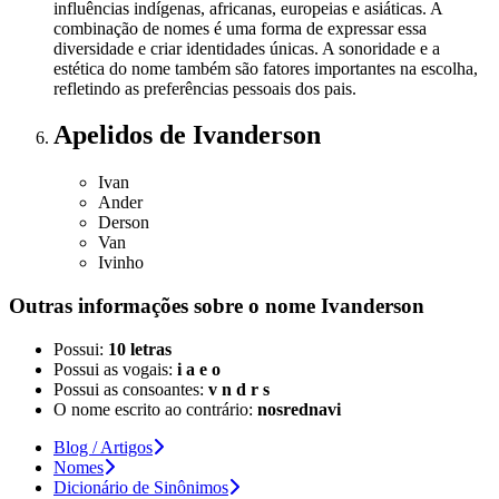
influências indígenas, africanas, europeias e asiáticas. A
combinação de nomes é uma forma de expressar essa
diversidade e criar identidades únicas. A sonoridade e a
estética do nome também são fatores importantes na escolha,
refletindo as preferências pessoais dos pais.
Apelidos
de Ivanderson
Ivan
Ander
Derson
Van
Ivinho
Outras informações sobre
o nome
Ivanderson
Possui:
10 letras
Possui as vogais:
i a e o
Possui as consoantes:
v n d r s
O nome escrito ao contrário:
nosrednavi
Blog / Artigos
Nomes
Dicionário de Sinônimos