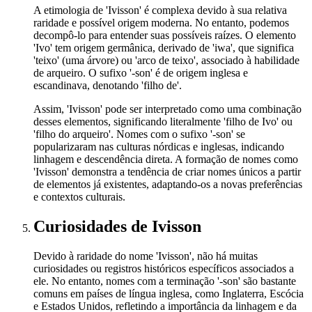
A etimologia de 'Ivisson' é complexa devido à sua relativa
raridade e possível origem moderna. No entanto, podemos
decompô-lo para entender suas possíveis raízes. O elemento
'Ivo' tem origem germânica, derivado de 'iwa', que significa
'teixo' (uma árvore) ou 'arco de teixo', associado à habilidade
de arqueiro. O sufixo '-son' é de origem inglesa e
escandinava, denotando 'filho de'.
Assim, 'Ivisson' pode ser interpretado como uma combinação
desses elementos, significando literalmente 'filho de Ivo' ou
'filho do arqueiro'. Nomes com o sufixo '-son' se
popularizaram nas culturas nórdicas e inglesas, indicando
linhagem e descendência direta. A formação de nomes como
'Ivisson' demonstra a tendência de criar nomes únicos a partir
de elementos já existentes, adaptando-os a novas preferências
e contextos culturais.
Curiosidades
de Ivisson
Devido à raridade do nome 'Ivisson', não há muitas
curiosidades ou registros históricos específicos associados a
ele. No entanto, nomes com a terminação '-son' são bastante
comuns em países de língua inglesa, como Inglaterra, Escócia
e Estados Unidos, refletindo a importância da linhagem e da