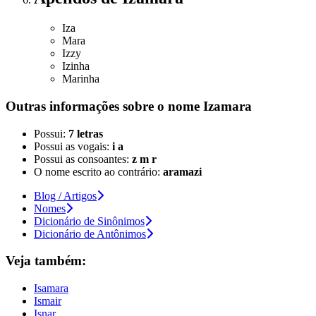
Iza
Mara
Izzy
Izinha
Marinha
Outras informações sobre
o nome
Izamara
Possui:
7 letras
Possui as vogais:
i a
Possui as consoantes:
z m r
O nome escrito ao contrário:
aramazi
Blog / Artigos
Nomes
Dicionário de Sinônimos
Dicionário de Antônimos
Veja também:
Isamara
Ismair
Isnar