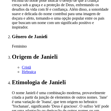
escolha do nome pode indicar o desejo de que a criança
cresça sob a graça e a proteção de Deus, enfrentando os
desafios da vida com fé e confiança. Além disso, a sonoridade
suave e delicada do nome contribui para uma imagem de
doçura e afeto, tornando-o uma opção popular entre os pais
que buscam um nome com um significado positivo e
inspirador.
Gênero
de Janieli
Feminino
Origem
de Janieli
Cristã
Hebraica
Etimologia
de Janieli
O nome Janieli é uma combinação moderna, provavelmente
criada a partir da junção de elementos de outros nomes. 'Jane'
é uma variação de 'Joana', que tem origem no hebraico
'Yochanan', significando 'Deus é gracioso'. O sufixo 'ieli' pode
ser uma adaptação ou derivação de outros nomes ou um