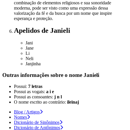
combinação de elementos religiosos e sua sonoridade
moderna, pode ser visto como uma expressão dessa
valorização da fé e da busca por um nome que inspire
esperança e proteção.
Apelidos
de Janieli
Jani
Jane
Li
Neli
Janjinha
Outras informações sobre
o nome
Janieli
Possui:
7 letras
Possui as vogais:
a i e
Possui as consoantes:
j n l
O nome escrito ao contrário:
ileinaj
Blog / Artigos
Nomes
Dicionário de Sinônimos
Dicionário de Antônimos