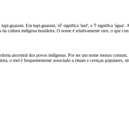
tupi-guarani. Em tupi-guarani, 'eî' significa 'mel', e 'î' significa 'águ
a da cultura indígena brasileira. O nome é relativamente raro, o que con
abedoria ancestral dos povos indígenas. Por ser um nome menos comum,
eira, o mel é frequentemente associado a rituais e crenças populares, si