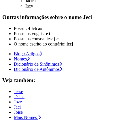
Jacira
Iacy
Outras informações sobre
o nome
Jeci
Possui:
4 letras
Possui as vogais:
e i
Possui as consoantes:
j c
O nome escrito ao contrário:
icej
Blog / Artigos
Nomes
Dicionário de Sinônimos
Dicionário de Antônimos
Veja também:
Jesse
Jésica
Joze
Jaci
Joise
Mais Nomes