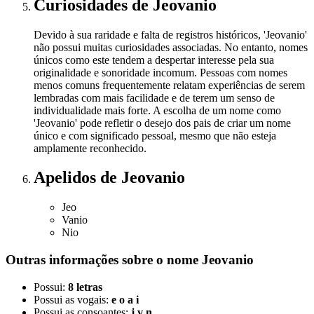
Curiosidades
de Jeovanio
Devido à sua raridade e falta de registros históricos, 'Jeovanio'
não possui muitas curiosidades associadas. No entanto, nomes
únicos como este tendem a despertar interesse pela sua
originalidade e sonoridade incomum. Pessoas com nomes
menos comuns frequentemente relatam experiências de serem
lembradas com mais facilidade e de terem um senso de
individualidade mais forte. A escolha de um nome como
'Jeovanio' pode refletir o desejo dos pais de criar um nome
único e com significado pessoal, mesmo que não esteja
amplamente reconhecido.
Apelidos
de Jeovanio
Jeo
Vanio
Nio
Outras informações sobre
o nome
Jeovanio
Possui:
8 letras
Possui as vogais:
e o a i
Possui as consoantes:
j v n