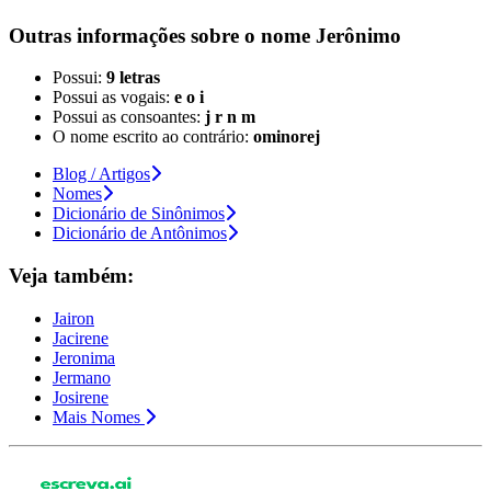
Outras informações sobre
o nome
Jerônimo
Possui:
9 letras
Possui as vogais:
e o i
Possui as consoantes:
j r n m
O nome escrito ao contrário:
ominorej
Blog / Artigos
Nomes
Dicionário de Sinônimos
Dicionário de Antônimos
Veja também:
Jairon
Jacirene
Jeronima
Jermano
Josirene
Mais Nomes