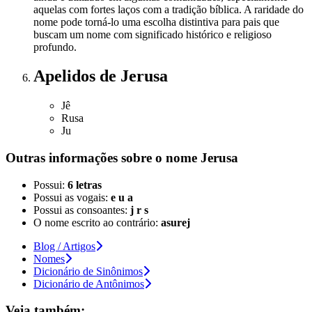
aquelas com fortes laços com a tradição bíblica. A raridade do
nome pode torná-lo uma escolha distintiva para pais que
buscam um nome com significado histórico e religioso
profundo.
Apelidos
de Jerusa
Jê
Rusa
Ju
Outras informações sobre
o nome
Jerusa
Possui:
6 letras
Possui as vogais:
e u a
Possui as consoantes:
j r s
O nome escrito ao contrário:
asurej
Blog / Artigos
Nomes
Dicionário de Sinônimos
Dicionário de Antônimos
Veja também: