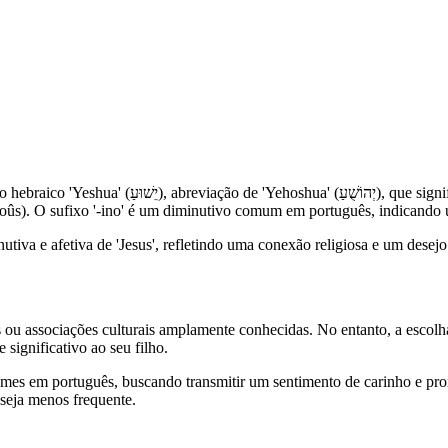
vação'. A forma 'Jesus' foi transmitida para o latim
ēsoûs). O sufixo '-ino' é um diminutivo comum em português, indicand
utiva e afetiva de 'Jesus', refletindo uma conexão religiosa e um desej
des ou associações culturais amplamente conhecidas. No entanto, a esco
significativo ao seu filho.
omes em português, buscando transmitir um sentimento de carinho e pr
 seja menos frequente.