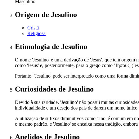
Masculino
Origem
de Jesulino
Cristã
Religiosa
Etimologia
de Jesulino
O nome 'Jesulino' é uma derivação de 'Jesus', que tem origem no hebraico 'Yeshua' (יֵשׁוּעַ), abreviação de 'Yehoshua' (יְהוֹשֻׁעַ), que significa 'Deus é sal
como 'Iesus' e, posteriormente, para o grego como 'Ἰησοῦς' (I
Portanto, 'Jesulino' pode ser interpretado como uma forma dimin
Curiosidades
de Jesulino
Devido à sua raridade, 'Jesulino' não possui muitas curiosida
individualidade e um desejo dos pais de darem um nome único e 
A utilização de sufixos diminutivos como '-ino' é comum em n
o mesmo padrão, e 'Jesulino' se encaixa nessa tradição, embora
Apelidos
de Jesulino