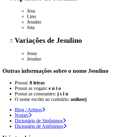
Jesu
Lino
Jesuíno
Jota
Variações
de Jesulino
Jesus
Jesuíno
Outras informações sobre
o nome
Jesulino
Possui:
8 letras
Possui as vogais:
e u i o
Possui as consoantes:
j s l n
O nome escrito ao contrário:
onilusej
Blog / Artigos
Nomes
Dicionário de Sinônimos
Dicionário de Antônimos