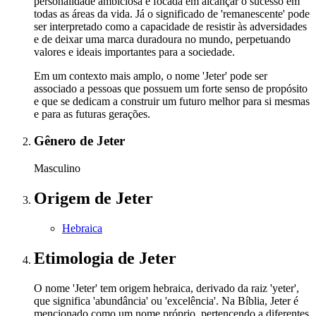
personalidade ambiciosa e focada em alcançar o sucesso em
todas as áreas da vida. Já o significado de 'remanescente' pode
ser interpretado como a capacidade de resistir às adversidades
e de deixar uma marca duradoura no mundo, perpetuando
valores e ideais importantes para a sociedade.
Em um contexto mais amplo, o nome 'Jeter' pode ser
associado a pessoas que possuem um forte senso de propósito
e que se dedicam a construir um futuro melhor para si mesmas
e para as futuras gerações.
Gênero
de Jeter
Masculino
Origem
de Jeter
Hebraica
Etimologia
de Jeter
O nome 'Jeter' tem origem hebraica, derivado da raiz 'yeter',
que significa 'abundância' ou 'excelência'. Na Bíblia, Jeter é
mencionado como um nome próprio, pertencendo a diferentes