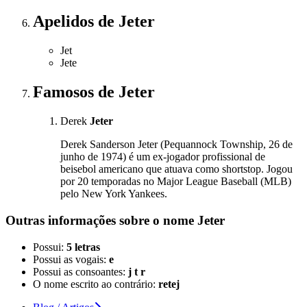
Apelidos
de Jeter
Jet
Jete
Famosos
de Jeter
Derek
Jeter
Derek Sanderson Jeter (Pequannock Township, 26 de
junho de 1974) é um ex-jogador profissional de
beisebol americano que atuava como shortstop. Jogou
por 20 temporadas no Major League Baseball (MLB)
pelo New York Yankees.
Outras informações sobre
o nome
Jeter
Possui:
5 letras
Possui as vogais:
e
Possui as consoantes:
j t r
O nome escrito ao contrário:
retej