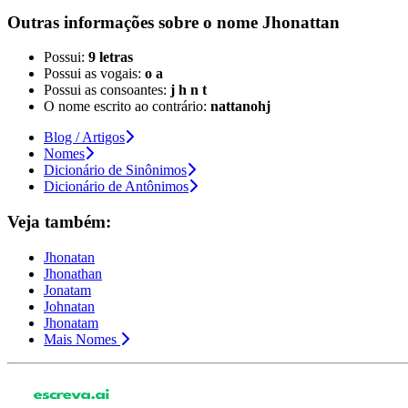
Outras informações sobre
o nome
Jhonattan
Possui:
9 letras
Possui as vogais:
o a
Possui as consoantes:
j h n t
O nome escrito ao contrário:
nattanohj
Blog / Artigos
Nomes
Dicionário de Sinônimos
Dicionário de Antônimos
Veja também:
Jhonatan
Jhonathan
Jonatam
Johnatan
Jhonatam
Mais Nomes