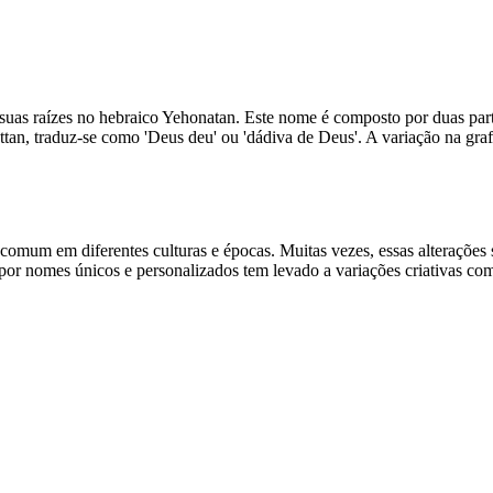
suas raízes no hebraico Yehonatan. Este nome é composto por duas part
attan, traduz-se como 'Deus deu' ou 'dádiva de Deus'. A variação na graf
um em diferentes culturas e épocas. Muitas vezes, essas alterações são
 por nomes únicos e personalizados tem levado a variações criativas co