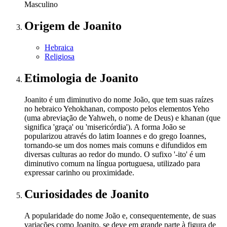
Masculino
Origem
de Joanito
Hebraica
Religiosa
Etimologia
de Joanito
Joanito é um diminutivo do nome João, que tem suas raízes
no hebraico Yehokhanan, composto pelos elementos Yeho
(uma abreviação de Yahweh, o nome de Deus) e khanan (que
significa 'graça' ou 'misericórdia'). A forma João se
popularizou através do latim Ioannes e do grego Ioannes,
tornando-se um dos nomes mais comuns e difundidos em
diversas culturas ao redor do mundo. O sufixo '-ito' é um
diminutivo comum na língua portuguesa, utilizado para
expressar carinho ou proximidade.
Curiosidades
de Joanito
A popularidade do nome João e, consequentemente, de suas
variações como Joanito, se deve em grande parte à figura de