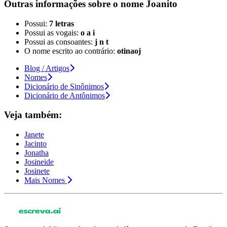
Outras informações sobre
o nome
Joanito
Possui:
7 letras
Possui as vogais:
o a i
Possui as consoantes:
j n t
O nome escrito ao contrário:
otinaoj
Blog / Artigos
Nomes
Dicionário de Sinônimos
Dicionário de Antônimos
Veja também:
Janete
Jacinto
Jonatha
Josineide
Josinete
Mais Nomes