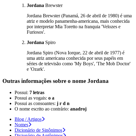
Jordana
Brewster
Jordana Brewster (Panamá, 26 de abril de 1980) é uma
atriz e modelo panamenha-americana, mais conhecida
por interpretar Mia Toretto na franquia 'Velozes e
Furiosos'.
Jordana
Spiro
Jordana Spiro (Nova Iorque, 22 de abril de 1977) é
uma atriz americana conhecida por seus papéis em
séries de televisão como 'My Boys', 'The Mob Doctor'
e 'Ozark'.
Outras informações sobre
o nome
Jordana
Possui:
7 letras
Possui as vogais:
o a
Possui as consoantes:
j r d n
O nome escrito ao contrário:
anadroj
Blog / Artigos
Nomes
Dicionário de Sinônimos
Dicionário de Antônimos