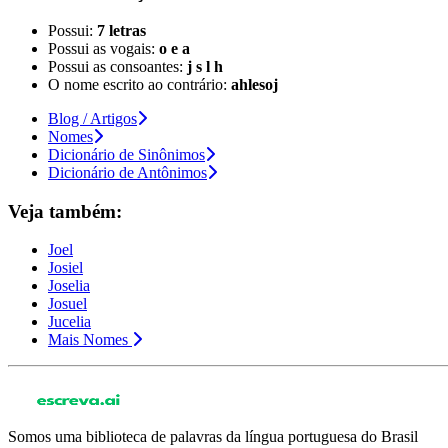
Possui:
7 letras
Possui as vogais:
o e a
Possui as consoantes:
j s l h
O nome escrito ao contrário:
ahlesoj
Blog / Artigos
Nomes
Dicionário de Sinônimos
Dicionário de Antônimos
Veja também:
Joel
Josiel
Joselia
Josuel
Jucelia
Mais Nomes
Somos uma biblioteca de palavras da língua portuguesa do Brasil