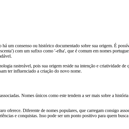
Não há um consenso ou histórico documentado sobre sua origem. É poss
escenta') com um sufixo como '-elha', que é comum em nomes portugueses
adável.
gia rastreável, pois sua origem reside na intenção e criatividade de 
sam ter influenciado a criação do novo nome.
s associadas. Nomes únicos como este tendem a ser mais sobre a históri
ro oferece. Diferente de nomes populares, que carregam consigo associaç
periências e conquistas. Isso pode ser um ponto positivo para quem bu