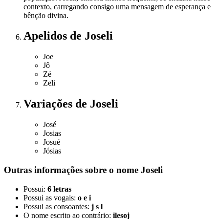
contexto, carregando consigo uma mensagem de esperança e
bênção divina.
Apelidos
de Joseli
Joe
Jô
Zé
Zeli
Variações
de Joseli
José
Josias
Josué
Jósias
Outras informações sobre
o nome
Joseli
Possui:
6 letras
Possui as vogais:
o e i
Possui as consoantes:
j s l
O nome escrito ao contrário:
ilesoj