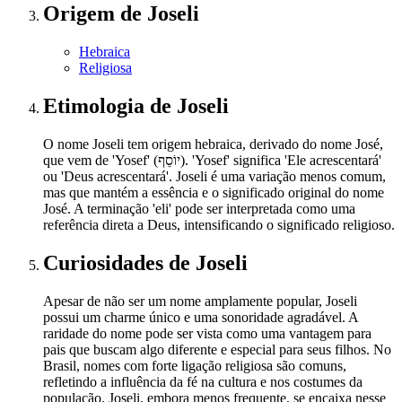
Origem
de Joseli
Hebraica
Religiosa
Etimologia
de Joseli
O nome Joseli tem origem hebraica, derivado do nome José,
que vem de 'Yosef' (יוֹסֵף). 'Yosef' significa 'Ele acrescentará'
ou 'Deus acrescentará'. Joseli é uma variação menos comum,
mas que mantém a essência e o significado original do nome
José. A terminação 'eli' pode ser interpretada como uma
referência direta a Deus, intensificando o significado religioso.
Curiosidades
de Joseli
Apesar de não ser um nome amplamente popular, Joseli
possui um charme único e uma sonoridade agradável. A
raridade do nome pode ser vista como uma vantagem para
pais que buscam algo diferente e especial para seus filhos. No
Brasil, nomes com forte ligação religiosa são comuns,
refletindo a influência da fé na cultura e nos costumes da
população. Joseli, embora menos frequente, se encaixa nesse