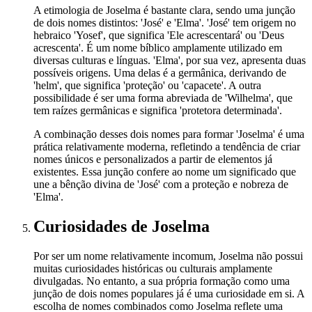
A etimologia de Joselma é bastante clara, sendo uma junção
de dois nomes distintos: 'José' e 'Elma'. 'José' tem origem no
hebraico 'Yosef', que significa 'Ele acrescentará' ou 'Deus
acrescenta'. É um nome bíblico amplamente utilizado em
diversas culturas e línguas. 'Elma', por sua vez, apresenta duas
possíveis origens. Uma delas é a germânica, derivando de
'helm', que significa 'proteção' ou 'capacete'. A outra
possibilidade é ser uma forma abreviada de 'Wilhelma', que
tem raízes germânicas e significa 'protetora determinada'.
A combinação desses dois nomes para formar 'Joselma' é uma
prática relativamente moderna, refletindo a tendência de criar
nomes únicos e personalizados a partir de elementos já
existentes. Essa junção confere ao nome um significado que
une a bênção divina de 'José' com a proteção e nobreza de
'Elma'.
Curiosidades
de Joselma
Por ser um nome relativamente incomum, Joselma não possui
muitas curiosidades históricas ou culturais amplamente
divulgadas. No entanto, a sua própria formação como uma
junção de dois nomes populares já é uma curiosidade em si. A
escolha de nomes combinados como Joselma reflete uma