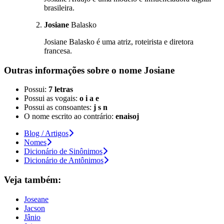
brasileira.
Josiane
Balasko
Josiane Balasko é uma atriz, roteirista e diretora
francesa.
Outras informações sobre
o nome
Josiane
Possui:
7 letras
Possui as vogais:
o i a e
Possui as consoantes:
j s n
O nome escrito ao contrário:
enaisoj
Blog / Artigos
Nomes
Dicionário de Sinônimos
Dicionário de Antônimos
Veja também:
Joseane
Jacson
Jânio