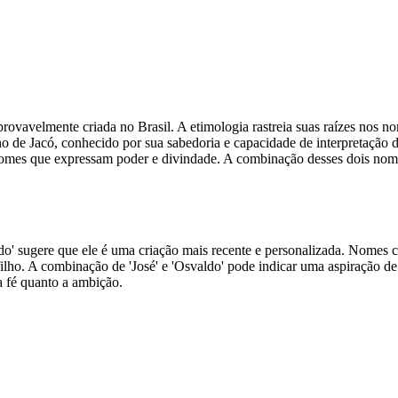
ovavelmente criada no Brasil. A etimologia rastreia suas raízes nos no
filho de Jacó, conhecido por sua sabedoria e capacidade de interpretaçã
e nomes que expressam poder e divindade. A combinação desses dois nome
ldo' sugere que ele é uma criação mais recente e personalizada. Nomes
 filho. A combinação de 'José' e 'Osvaldo' pode indicar uma aspiração
 a fé quanto a ambição.