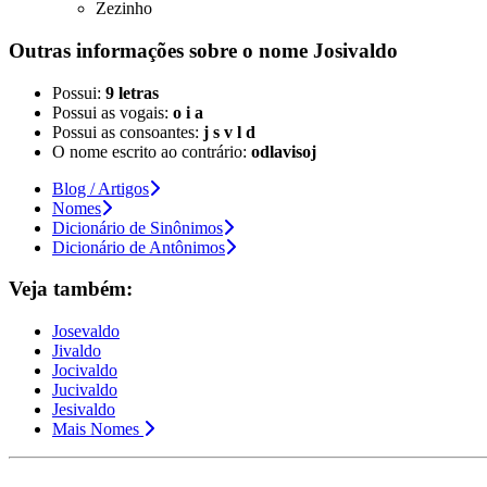
Zezinho
Outras informações sobre
o nome
Josivaldo
Possui:
9 letras
Possui as vogais:
o i a
Possui as consoantes:
j s v l d
O nome escrito ao contrário:
odlavisoj
Blog / Artigos
Nomes
Dicionário de Sinônimos
Dicionário de Antônimos
Veja também:
Josevaldo
Jivaldo
Jocivaldo
Jucivaldo
Jesivaldo
Mais Nomes