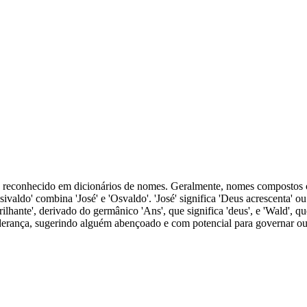
ou reconhecido em dicionários de nomes. Geralmente, nomes compostos 
ivaldo' combina 'José' e 'Osvaldo'. 'José' significa 'Deus acrescenta' ou
rilhante', derivado do germânico 'Ans', que significa 'deus', e 'Wald', qu
derança, sugerindo alguém abençoado e com potencial para governar ou 