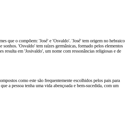
mes que o compõem: 'José' e 'Osvaldo'. 'José' tem origem no hebraico
o de sonhos. 'Osvaldo' tem raízes germânicas, formado pelos elementos
s resulta em 'Josivaldo', um nome com ressonâncias religiosas e de
 compostos como este são frequentemente escolhidos pelos pais para
 de que a pessoa tenha uma vida abençoada e bem-sucedida, com um