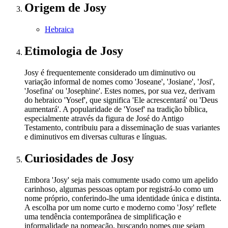
Origem
de Josy
Hebraica
Etimologia
de Josy
Josy é frequentemente considerado um diminutivo ou
variação informal de nomes como 'Joseane', 'Josiane', 'Josi',
'Josefina' ou 'Josephine'. Estes nomes, por sua vez, derivam
do hebraico 'Yosef', que significa 'Ele acrescentará' ou 'Deus
aumentará'. A popularidade de 'Yosef' na tradição bíblica,
especialmente através da figura de José do Antigo
Testamento, contribuiu para a disseminação de suas variantes
e diminutivos em diversas culturas e línguas.
Curiosidades
de Josy
Embora 'Josy' seja mais comumente usado como um apelido
carinhoso, algumas pessoas optam por registrá-lo como um
nome próprio, conferindo-lhe uma identidade única e distinta.
A escolha por um nome curto e moderno como 'Josy' reflete
uma tendência contemporânea de simplificação e
informalidade na nomeação, buscando nomes que sejam