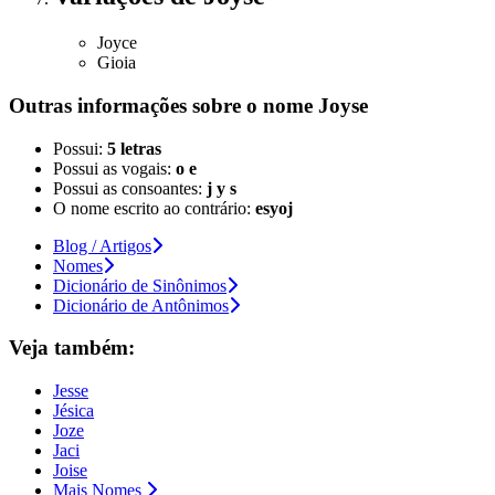
Joyce
Gioia
Outras informações sobre
o nome
Joyse
Possui:
5 letras
Possui as vogais:
o e
Possui as consoantes:
j y s
O nome escrito ao contrário:
esyoj
Blog / Artigos
Nomes
Dicionário de Sinônimos
Dicionário de Antônimos
Veja também:
Jesse
Jésica
Joze
Jaci
Joise
Mais Nomes