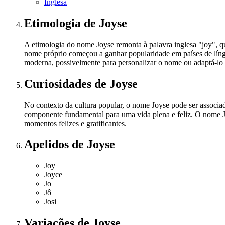
Inglesa
Etimologia
de Joyse
A etimologia do nome Joyse remonta à palavra inglesa "joy", qu
nome próprio começou a ganhar popularidade em países de língu
moderna, possivelmente para personalizar o nome ou adaptá-lo 
Curiosidades
de Joyse
No contexto da cultura popular, o nome Joyse pode ser associad
componente fundamental para uma vida plena e feliz. O nome Jo
momentos felizes e gratificantes.
Apelidos
de Joyse
Joy
Joyce
Jo
Jô
Josi
Variações
de Joyse