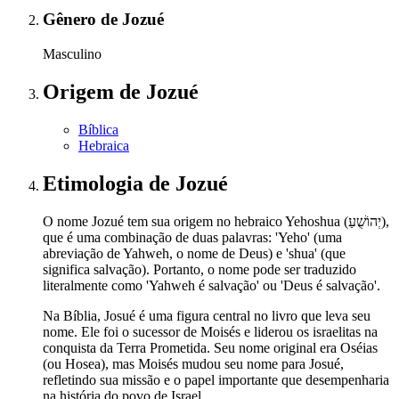
Gênero
de Jozué
Masculino
Origem
de Jozué
Bíblica
Hebraica
Etimologia
de Jozué
O nome Jozué tem sua origem no hebraico Yehoshua (יְהוֹשֻׁעַ),
que é uma combinação de duas palavras: 'Yeho' (uma
abreviação de Yahweh, o nome de Deus) e 'shua' (que
significa salvação). Portanto, o nome pode ser traduzido
literalmente como 'Yahweh é salvação' ou 'Deus é salvação'.
Na Bíblia, Josué é uma figura central no livro que leva seu
nome. Ele foi o sucessor de Moisés e liderou os israelitas na
conquista da Terra Prometida. Seu nome original era Oséias
(ou Hosea), mas Moisés mudou seu nome para Josué,
refletindo sua missão e o papel importante que desempenharia
na história do povo de Israel.