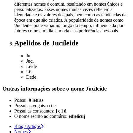
diferentes nomes é comum, resultando em nomes únicos e
personalizados. Esses nomes muitas vezes refletem a
identidade e os valores dos pais, bem como as tendências da
época em que são criados. A popularidade de nomes como
'Jucileide' pode variar ao longo do tempo, influenciada por
fatores como a mídia, a moda e as preferências pessoais.
Apelidos
de Jucileide
Ju
Juci
Leide
Lê
Dede
Outras informações sobre
o nome
Jucileide
Possui:
9 letras
Possui as vogais:
u i e
Possui as consoantes:
j c l d
O nome escrito ao contrário:
edielicuj
Blog / Artigos
Nomes