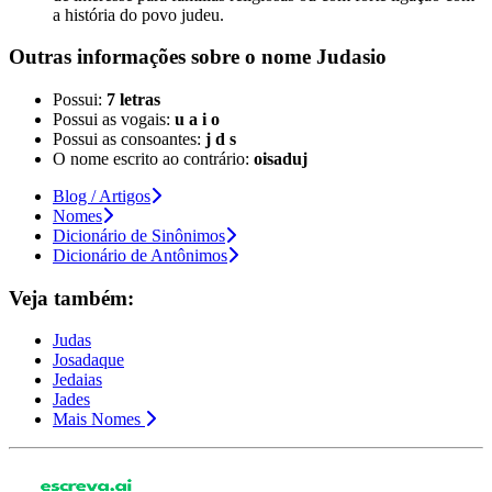
a história do povo judeu.
Outras informações sobre
o nome
Judasio
Possui:
7 letras
Possui as vogais:
u a i o
Possui as consoantes:
j d s
O nome escrito ao contrário:
oisaduj
Blog / Artigos
Nomes
Dicionário de Sinônimos
Dicionário de Antônimos
Veja também:
Judas
Josadaque
Jedaias
Jades
Mais Nomes