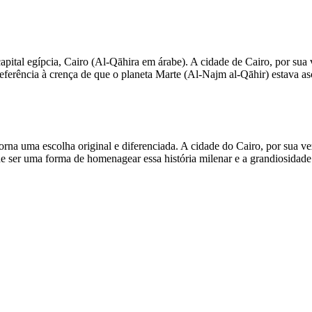
tal egípcia, Cairo (Al-Qāhira em árabe). A cidade de Cairo, por sua ve
m referência à crença de que o planeta Marte (Al-Najm al-Qāhir) estav
 uma escolha original e diferenciada. A cidade do Cairo, por sua vez, 
 ser uma forma de homenagear essa história milenar e a grandiosidade d