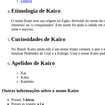
Egípcia
Etimologia
de Kairo
O nome Kairo tem sua origem no Egito, derivado do nome da capi
vitorioso' ou 'o conquistador'. Este nome foi dado à cidade e
sorte e sucesso.
Curiosidades
de Kairo
No Brasil, Kairo ainda não é um nome muito comum, o que o torna
famosas Pirâmides de Gizé e a Esfinge. Usar o nome Kairo pode
Apelidos
de Kairo
Kai
Kaka
Kairinho
Outras informações sobre
o nome
Kairo
Possui:
5 letras
Possui as vogais:
a i o