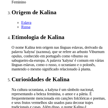
Feminino
Origem
de Kalina
Eslava
Russa
Etimologia
de Kalina
O nome Kalina tem origem nas línguas eslavas, derivado da
palavra 'kalyna' (калина), que se refere ao arbusto Viburnum
opulus, conhecido em português como viburno ou
sabugueiro-da-europa. A palavra 'kalyna' é comum em várias
línguas eslavas, como o russo, o ucraniano e o polonês,
mantendo o mesmo significado relacionado à planta.
Curiosidades
de Kalina
Na cultura ucraniana, a kalyna é um símbolo nacional,
representando a beleza feminina, o amor e a pátria. É
frequentemente mencionada em canções folclóricas e poemas,
e seus frutos vermelhos são usados para decorar trajes
tradicionais e casas. Além disso, o nome Kalina é