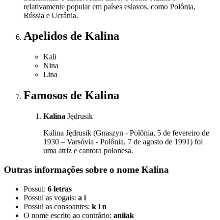
relativamente popular em países eslavos, como Polônia,
Rússia e Ucrânia.
Apelidos
de Kalina
Kali
Nina
Lina
Famosos
de Kalina
Kalina
Jędrusik
Kalina Jędrusik (Gnaszyn - Polônia, 5 de fevereiro de
1930 – Varsóvia - Polônia, 7 de agosto de 1991) foi
uma atriz e cantora polonesa.
Outras informações sobre
o nome
Kalina
Possui:
6 letras
Possui as vogais:
a i
Possui as consoantes:
k l n
O nome escrito ao contrário:
anilak