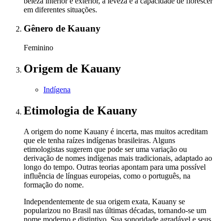
beleza interior e exterior, a leveza e a capacidade de florescer
em diferentes situações.
Gênero
de Kauany
Feminino
Origem
de Kauany
Indígena
Etimologia
de Kauany
A origem do nome Kauany é incerta, mas muitos acreditam
que ele tenha raízes indígenas brasileiras. Alguns
etimologistas sugerem que pode ser uma variação ou
derivação de nomes indígenas mais tradicionais, adaptado ao
longo do tempo. Outras teorias apontam para uma possível
influência de línguas europeias, como o português, na
formação do nome.
Independentemente de sua origem exata, Kauany se
popularizou no Brasil nas últimas décadas, tornando-se um
nome moderno e distintivo. Sua sonoridade agradável e seus