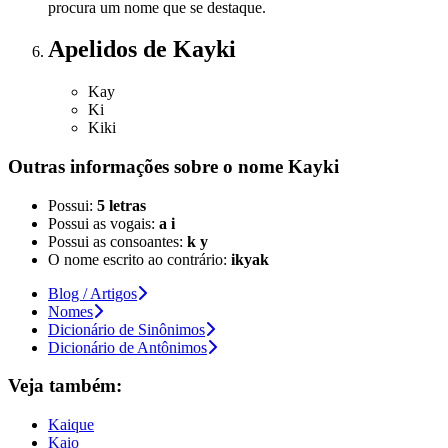
procura um nome que se destaque.
Apelidos
de Kayki
Kay
Ki
Kiki
Outras informações sobre
o nome
Kayki
Possui:
5 letras
Possui as vogais:
a i
Possui as consoantes:
k y
O nome escrito ao contrário:
ikyak
Blog / Artigos
Nomes
Dicionário de Sinônimos
Dicionário de Antônimos
Veja também:
Kaique
Kaio