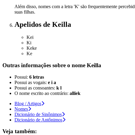
Além disso, nomes com a letra 'K' são frequentemente percebid
suas filhas.
Apelidos
de Keilla
Kei
Ki
Keke
Ke
Outras informações sobre
o nome
Keilla
Possui:
6 letras
Possui as vogais:
e i a
Possui as consoantes:
k l
O nome escrito ao contrário:
alliek
Blog / Artigos
Nomes
Dicionário de Sinônimos
Dicionário de Antônimos
Veja também: