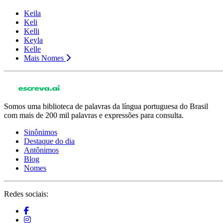
Keila
Keli
Kelli
Keyla
Kelle
Mais Nomes
Somos uma biblioteca de palavras da língua portuguesa do Brasil
com mais de 200 mil palavras e expressões para consulta.
Sinônimos
Destaque do dia
Antônimos
Blog
Nomes
Redes sociais: