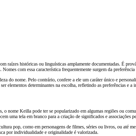
e com raízes históricas ou linguísticas amplamente documentadas. É pr
s. Nomes com essa característica frequentemente surgem da preferência
leza do nome. Pelo contrário, confere a ele um caráter único e personal
ser elementos determinantes na escolha, refletindo as preferências e a i
onais, o nome Keilla pode ter se popularizado em algumas regiões ou c
cem uma tela em branco para a criação de significados e associações pe
ultura pop, como em personagens de filmes, séries ou livros, ou até me
a por individualidade e originalidade é valorizada.