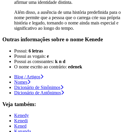
afirmar uma identidade distinta.
Além disso, a ausência de uma história predefinida para o
nome permite que a pessoa que o carrega crie sua própria
história e legado, tornando o nome ainda mais especial e
significativo ao longo do tempo.
Outras informações sobre
o nome
Kenede
Possui:
6 letras
Possui as vogais:
e
Possui as consoantes:
k n d
O nome escrito ao contrário:
edenek
Blog / Artigos
Nomes
Dicionário de Sinônimos
Dicionário de Antônimos
Veja também:
Kenedy
Kenedi
Kened
Kananda