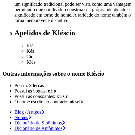
um significado tradicional pode ser vista como uma vantagem,
permitindo que o indivíduo construa sua própria identidade e
significado em torno do nome. A raridade do nome também o
torna memorável e distintivo.
Apelidos
de Kléscio
Klé
Kés
Cio
Kles
Outras informações sobre
o nome
Kléscio
Possui:
8 letras
Possui as vogais:
e i o
Possui as consoantes:
k l s c
O nome escrito ao contrário:
oicselk
Blog / Artigos
Nomes
Dicionário de Sinônimos
Dicionário de Antônimos