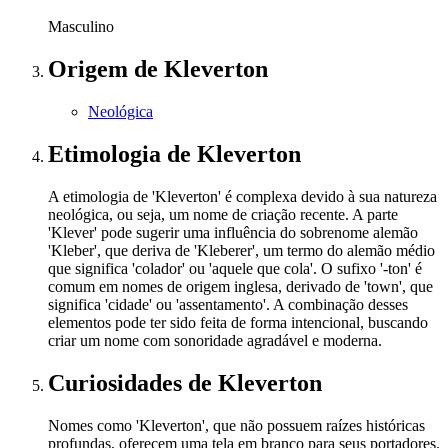
Masculino
Origem
de Kleverton
Neológica
Etimologia
de Kleverton
A etimologia de 'Kleverton' é complexa devido à sua natureza
neológica, ou seja, um nome de criação recente. A parte
'Klever' pode sugerir uma influência do sobrenome alemão
'Kleber', que deriva de 'Kleberer', um termo do alemão médio
que significa 'colador' ou 'aquele que cola'. O sufixo '-ton' é
comum em nomes de origem inglesa, derivado de 'town', que
significa 'cidade' ou 'assentamento'. A combinação desses
elementos pode ter sido feita de forma intencional, buscando
criar um nome com sonoridade agradável e moderna.
Curiosidades
de Kleverton
Nomes como 'Kleverton', que não possuem raízes históricas
profundas, oferecem uma tela em branco para seus portadores.