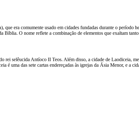
, que era comumente usado em cidades fundadas durante o período hel
 Bíblia. O nome reflete a combinação de elementos que exaltam tanto o 
do rei selêucida Antíoco II Teos. Além disso, a cidade de Laodiceia, m
iceia é uma das sete cartas endereçadas às igrejas da Ásia Menor, e a c