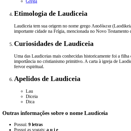
Grega
Etimologia
de Laudiceia
Laudiceia tem sua origem no nome grego Λαοδίκεια (Laodikeia)
importante cidade na Frígia, mencionada no Novo Testamento da
Curiosidades
de Laudiceia
Uma das Laudiceias mais conhecidas historicamente foi a filha 
importância no cristianismo primitivo. A carta à igreja de Laod
fervor espiritual.
Apelidos
de Laudiceia
Lau
Diceia
Dica
Outras informações sobre
o nome
Laudiceia
Possui:
9 letras
Possui as vogais:
a u i e