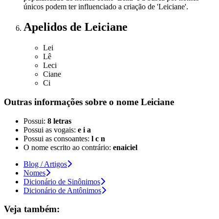
únicos podem ter influenciado a criação de 'Leiciane'.
Apelidos
de Leiciane
Lei
Lê
Leci
Ciane
Ci
Outras informações sobre
o nome
Leiciane
Possui:
8 letras
Possui as vogais:
e i a
Possui as consoantes:
l c n
O nome escrito ao contrário:
enaiciel
Blog / Artigos
Nomes
Dicionário de Sinônimos
Dicionário de Antônimos
Veja também: