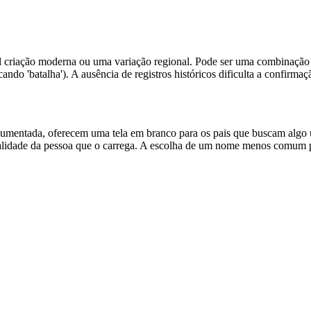
vel criação moderna ou uma variação regional. Pode ser uma combinaçã
ficando 'batalha'). A ausência de registros históricos dificulta a confi
entada, oferecem uma tela em branco para os pais que buscam algo úni
alidade da pessoa que o carrega. A escolha de um nome menos comum pod