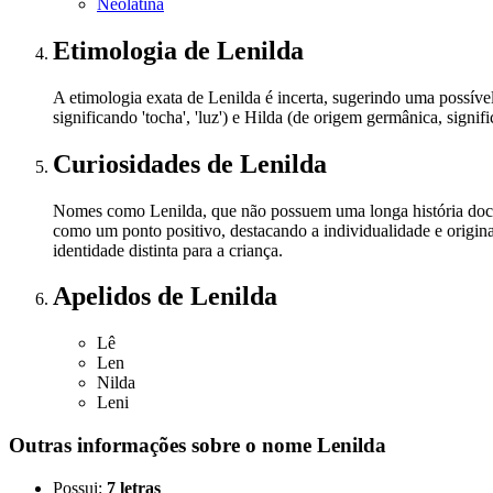
Neolatina
Etimologia
de Lenilda
A etimologia exata de Lenilda é incerta, sugerindo uma possí
significando 'tocha', 'luz') e Hilda (de origem germânica, signi
Curiosidades
de Lenilda
Nomes como Lenilda, que não possuem uma longa história docum
como um ponto positivo, destacando a individualidade e origin
identidade distinta para a criança.
Apelidos
de Lenilda
Lê
Len
Nilda
Leni
Outras informações sobre
o nome
Lenilda
Possui:
7 letras