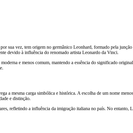
r sua vez, tem origem no germânico Leonhard, formado pela junção dos e
nte devido à influência do renomado artista Leonardo da Vinci.
moderna e menos comum, mantendo a essência do significado original, 
e.
ga a mesma carga simbólica e histórica. A escolha de um nome menos us
ade e distinção.
res, refletindo a influência da imigração italiana no país. No entanto