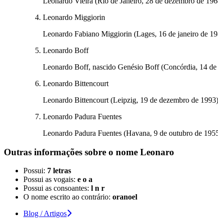
Leonardo Vieira (Rio de Janeiro, 28 de dezembro de 1968)
Leonardo Miggiorin
Leonardo Fabiano Miggiorin (Lages, 16 de janeiro de 198
Leonardo Boff
Leonardo Boff, nascido Genésio Boff (Concórdia, 14 de de
Leonardo Bittencourt
Leonardo Bittencourt (Leipzig, 19 de dezembro de 1993)
Leonardo Padura Fuentes
Leonardo Padura Fuentes (Havana, 9 de outubro de 1955)
Outras informações sobre
o nome
Leonaro
Possui:
7 letras
Possui as vogais:
e o a
Possui as consoantes:
l n r
O nome escrito ao contrário:
oranoel
Blog / Artigos