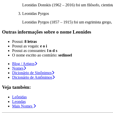
Leonidas Donskis (1962 – 2016) foi um filósofo, cientista 
Leonidas Pyrgos
Leonidas Pyrgos (1857 – 1915) foi um esgrimista grego,
Outras informações sobre
o nome
Leonides
Possui:
8 letras
Possui as vogais:
e o i
Possui as consoantes:
l n d s
O nome escrito ao contrário:
sedinoel
Blog / Artigos
Nomes
Dicionário de Sinônimos
Dicionário de Antônimos
Veja também:
Leônidas
Leondas
Mais Nomes