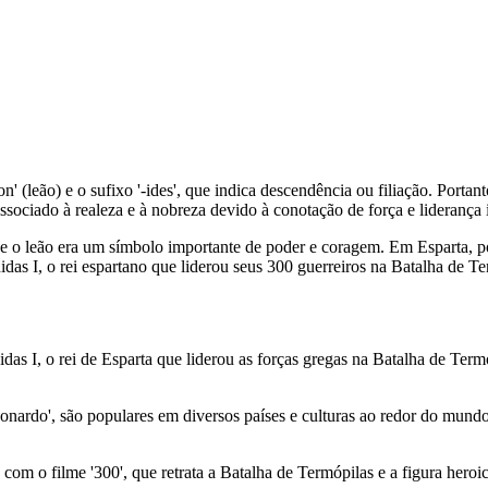
 (leão) e o sufixo '-ides', que indica descendência ou filiação. Portanto
ociado à realeza e à nobreza devido à conotação de força e liderança i
nde o leão era um símbolo importante de poder e coragem. Em Esparta, 
das I, o rei espartano que liderou seus 300 guerreiros na Batalha de Te
s I, o rei de Esparta que liderou as forças gregas na Batalha de Termó
eonardo', são populares em diversos países e culturas ao redor do mundo
m o filme '300', que retrata a Batalha de Termópilas e a figura heroica