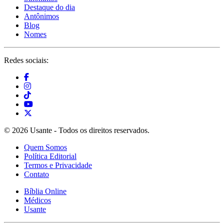
Destaque do dia
Antônimos
Blog
Nomes
Redes sociais:
© 2026 Usante - Todos os direitos reservados.
Quem Somos
Política Editorial
Termos e Privacidade
Contato
Bíblia Online
Médicos
Usante