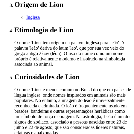
Origem
de Lion
Inglesa
Etimologia
de Lion
O nome 'Lion' tem origem na palavra inglesa para 'leão'. A
palavra 'leão' deriva do latim 'leo', que por sua vez veio do
grego antigo λέων (léōn). O uso do nome como um nome
próprio é relativamente moderno e inspirado na simbologia
associada ao animal.
Curiosidades
de Lion
O nome 'Lion' é menos comum no Brasil do que em países de
língua inglesa, onde nomes inspirados em animais são mais
populares. No entanto, a imagem do leão é universalmente
reconhecida e admirada. O leão é frequentemente usado em
brasões, bandeiras e outras representações heráldicas como
um símbolo de força e coragem. Na astrologia, Leão é um dos
signos do zodíaco, associado a pessoas nascidas entre 23 de
julho e 22 de agosto, que são consideradas líderes naturais,
criativas e apaixonadas.