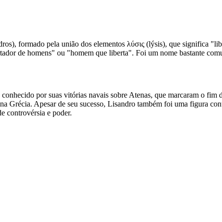
 formado pela união dos elementos λύσις (lýsis), que significa "liber
ertador de homens" ou "homem que liberta". Foi um nome bastante com
 conhecido por suas vitórias navais sobre Atenas, que marcaram o fim d
 na Grécia. Apesar de seu sucesso, Lisandro também foi uma figura co
de controvérsia e poder.