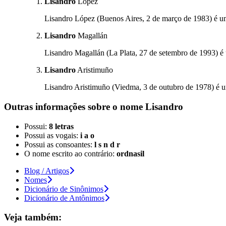
Lisandro
López
Lisandro López (Buenos Aires, 2 de março de 1983) é um 
Lisandro
Magallán
Lisandro Magallán (La Plata, 27 de setembro de 1993) é 
Lisandro
Aristimuño
Lisandro Aristimuño (Viedma, 3 de outubro de 1978) é u
Outras informações sobre
o nome
Lisandro
Possui:
8 letras
Possui as vogais:
i a o
Possui as consoantes:
l s n d r
O nome escrito ao contrário:
ordnasil
Blog / Artigos
Nomes
Dicionário de Sinônimos
Dicionário de Antônimos
Veja também: