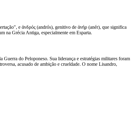
tação", e ἀνδρός (andrós), genitivo de ἀνήρ (anér), que significa
um na Grécia Antiga, especialmente em Esparta.
a Guerra do Peloponeso. Sua liderança e estratégias militares foram
ntroversa, acusado de ambição e crueldade. O nome Lisandro,