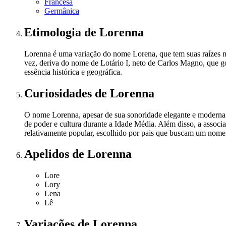
Francesa
Germânica
Etimologia
de Lorenna
Lorenna é uma variação do nome Lorena, que tem suas raízes na
vez, deriva do nome de Lotário I, neto de Carlos Magno, que 
essência histórica e geográfica.
Curiosidades
de Lorenna
O nome Lorenna, apesar de sua sonoridade elegante e moderna,
de poder e cultura durante a Idade Média. Além disso, a assoc
relativamente popular, escolhido por pais que buscam um nome fo
Apelidos
de Lorenna
Lore
Lory
Lena
Lê
Variações
de Lorenna