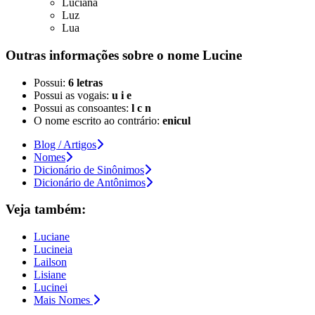
Luciana
Luz
Lua
Outras informações sobre
o nome
Lucine
Possui:
6 letras
Possui as vogais:
u i e
Possui as consoantes:
l c n
O nome escrito ao contrário:
enicul
Blog / Artigos
Nomes
Dicionário de Sinônimos
Dicionário de Antônimos
Veja também:
Luciane
Lucineia
Lailson
Lisiane
Lucinei
Mais Nomes