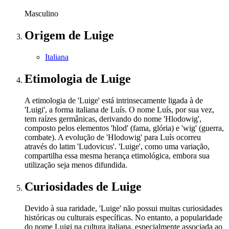
Masculino
Origem
de Luige
Italiana
Etimologia
de Luige
A etimologia de 'Luige' está intrinsecamente ligada à de
'Luigi', a forma italiana de Luís. O nome Luís, por sua vez,
tem raízes germânicas, derivando do nome 'Hlodowig',
composto pelos elementos 'hlod' (fama, glória) e 'wig' (guerra,
combate). A evolução de 'Hlodowig' para Luís ocorreu
através do latim 'Ludovicus'. 'Luige', como uma variação,
compartilha essa mesma herança etimológica, embora sua
utilização seja menos difundida.
Curiosidades
de Luige
Devido à sua raridade, 'Luige' não possui muitas curiosidades
históricas ou culturais específicas. No entanto, a popularidade
do nome Luigi na cultura italiana, especialmente associada ao