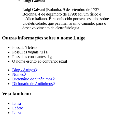
Luigi Galvani
Luigi Galvani (Bolonha, 9 de setembro de 1737 —
Bolonha, 4 de dezembro de 1798) foi um físico e
médico italiano. É reconhecido por seus estudos sobre
bioeletricidade, que pavimentaram o caminho para o
desenvolvimento da eletrofisiologia.
Outras informações sobre
o nome
Luige
Possui:
5 letras
Possui as vogais:
u i e
Possui as consoantes:
l g
O nome escrito ao contrário:
egiul
Blog / Artigos
Nomes
Dicionário de Sinônimos
Dicionário de Antônimos
Veja também:
Laisa
Laécio
Laiza