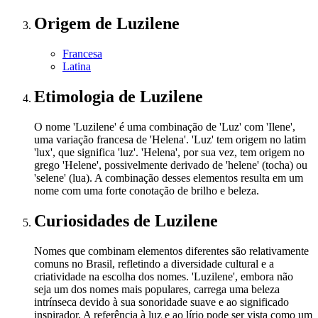
Origem
de Luzilene
Francesa
Latina
Etimologia
de Luzilene
O nome 'Luzilene' é uma combinação de 'Luz' com 'Ilene',
uma variação francesa de 'Helena'. 'Luz' tem origem no latim
'lux', que significa 'luz'. 'Helena', por sua vez, tem origem no
grego 'Helene', possivelmente derivado de 'helene' (tocha) ou
'selene' (lua). A combinação desses elementos resulta em um
nome com uma forte conotação de brilho e beleza.
Curiosidades
de Luzilene
Nomes que combinam elementos diferentes são relativamente
comuns no Brasil, refletindo a diversidade cultural e a
criatividade na escolha dos nomes. 'Luzilene', embora não
seja um dos nomes mais populares, carrega uma beleza
intrínseca devido à sua sonoridade suave e ao significado
inspirador. A referência à luz e ao lírio pode ser vista como um