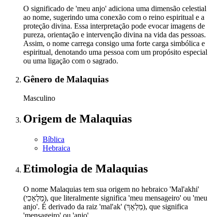
O significado de 'meu anjo' adiciona uma dimensão celestial
ao nome, sugerindo uma conexão com o reino espiritual e a
proteção divina. Essa interpretação pode evocar imagens de
pureza, orientação e intervenção divina na vida das pessoas.
Assim, o nome carrega consigo uma forte carga simbólica e
espiritual, denotando uma pessoa com um propósito especial
ou uma ligação com o sagrado.
Gênero
de Malaquias
Masculino
Origem
de Malaquias
Bíblica
Hebraica
Etimologia
de Malaquias
O nome Malaquias tem sua origem no hebraico 'Mal'akhi'
(מַלְאָכִי), que literalmente significa 'meu mensageiro' ou 'meu
anjo'. É derivado da raiz 'mal'ak' (מַלְאָךְ), que significa
'mensageiro' ou 'anjo'.