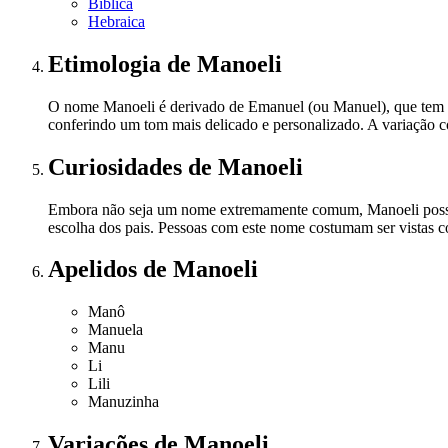
Bíblica
Hebraica
Etimologia
de Manoeli
O nome Manoeli é derivado de Emanuel (ou Manuel), que tem or
conferindo um tom mais delicado e personalizado. A variação co
Curiosidades
de Manoeli
Embora não seja um nome extremamente comum, Manoeli possui
escolha dos pais. Pessoas com este nome costumam ser vistas co
Apelidos
de Manoeli
Manô
Manuela
Manu
Li
Lili
Manuzinha
Variações
de Manoeli