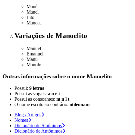
Mané
Manel
Lito
Maneca
Variações
de Manoelito
Manuel
Emanuel
Manu
Manolo
Outras informações sobre
o nome
Manoelito
Possui:
9 letras
Possui as vogais:
a o e i
Possui as consoantes:
m n l t
O nome escrito ao contrário:
otileonam
Blog / Artigos
Nomes
Dicionário de Sinônimos
Dicionário de Antônimos