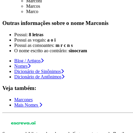
Marconi
Marcos
Marco
Outras informações sobre
o nome
Marconis
Possui:
8 letras
Possui as vogais:
a o i
Possui as consoantes:
m r c n s
O nome escrito ao contrário:
sinocram
Blog / Artigos
Nomes
Dicionário de Sinônimos
Dicionário de Antônimos
Veja também:
Marcones
Mais Nomes