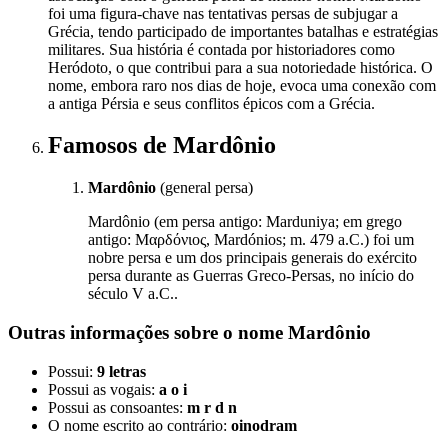
foi uma figura-chave nas tentativas persas de subjugar a
Grécia, tendo participado de importantes batalhas e estratégias
militares. Sua história é contada por historiadores como
Heródoto, o que contribui para a sua notoriedade histórica. O
nome, embora raro nos dias de hoje, evoca uma conexão com
a antiga Pérsia e seus conflitos épicos com a Grécia.
Famosos
de Mardônio
Mardônio
(general persa)
Mardônio (em persa antigo: Marduniya; em grego
antigo: Μαρδόνιος, Mardónios; m. 479 a.C.) foi um
nobre persa e um dos principais generais do exército
persa durante as Guerras Greco-Persas, no início do
século V a.C..
Outras informações sobre
o nome
Mardônio
Possui:
9 letras
Possui as vogais:
a o i
Possui as consoantes:
m r d n
O nome escrito ao contrário:
oinodram