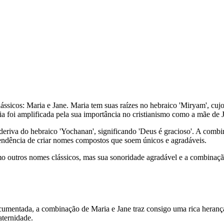
cos: Maria e Jane. Maria tem suas raízes no hebraico 'Miryam', cujo 
ia foi amplificada pela sua importância no cristianismo como a mãe de 
 deriva do hebraico 'Yochanan', significando 'Deus é gracioso'. A comb
endência de criar nomes compostos que soem únicos e agradáveis.
o outros nomes clássicos, mas sua sonoridade agradável e a combinaçã
mentada, a combinação de Maria e Jane traz consigo uma rica herança
ternidade.