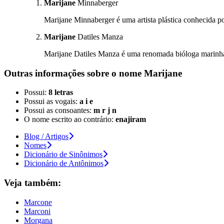
Marijane
Minnaberger
Marijane Minnaberger é uma artista plástica conhecida por
Marijane
Datiles Manza
Marijane Datiles Manza é uma renomada bióloga marinha,
Outras informações sobre
o nome
Marijane
Possui:
8 letras
Possui as vogais:
a i e
Possui as consoantes:
m r j n
O nome escrito ao contrário:
enajiram
Blog / Artigos
Nomes
Dicionário de Sinônimos
Dicionário de Antônimos
Veja também:
Marcone
Marconi
Morgana