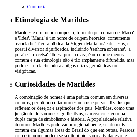
Composta
Etimologia
de Marildes
Marildes é um nome composto, formado pela união de 'Maria'
e 'Ildes'. 'Maria' é um nome de origem hebraica, comumente
associado à figura bíblica da Virgem Maria, mãe de Jesus, e
possui diversos significados, incluindo 'senhora soberana', 'a
pura' e 'a excelsa'. 'Ildes', por sua vez, é um nome menos
comum e sua etimologia não é tão amplamente difundida, mas
pode estar relacionado a antigas raízes germânicas ou
visigóticas.
Curiosidades
de Marildes
A combinação de nomes é uma prática comum em diversas
culturas, permitindo criar nomes únicos e personalizados que
refletem os desejos e aspirações dos pais. Marildes, como uma
junção de dois nomes significativos, carrega consigo uma
dupla carga de simbolismo e história. A popularidade relativa
do nome Marildes pode variar regionalmente, sendo mais
comum em algumas áreas do Brasil do que em outras. Pessoas
com este nome podem se sentir atraídas por atividades que