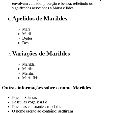
envolvam cuidado, proteção e beleza, refletindo os
significados associados a Maria e Ildes.
Apelidos
de Marildes
Mari
Maril
Dedes
Desi
Variações
de Marildes
Marilda
Marilene
Marília
Maria Ilda
Outras informações sobre
o nome
Marildes
Possui:
8 letras
Possui as vogais:
a i e
Possui as consoantes:
m r l d s
O nome escrito ao contrário:
sedliram