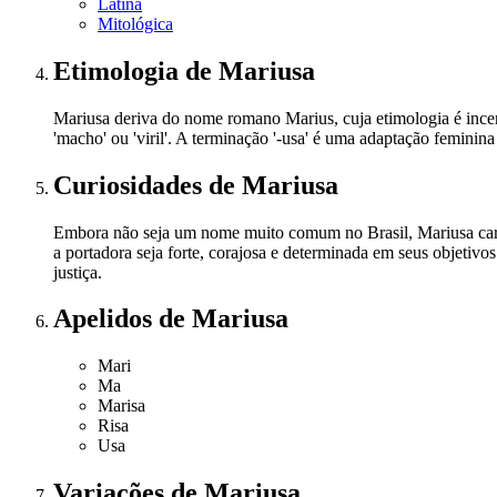
Latina
Mitológica
Etimologia
de Mariusa
Mariusa deriva do nome romano Marius, cuja etimologia é incert
'macho' ou 'viril'. A terminação '-usa' é uma adaptação femin
Curiosidades
de Mariusa
Embora não seja um nome muito comum no Brasil, Mariusa carr
a portadora seja forte, corajosa e determinada em seus objetiv
justiça.
Apelidos
de Mariusa
Mari
Ma
Marisa
Risa
Usa
Variações
de Mariusa