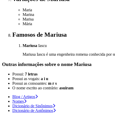
Maria
Marina
Marisa
Mária
Famosos
de Mariusa
Mariusa
Iascu
Mariusa Iascu é uma engenheira romena conhecida por su
Outras informações sobre
o nome
Mariusa
Possui:
7 letras
Possui as vogais:
a i u
Possui as consoantes:
m r s
O nome escrito ao contrário:
asuiram
Blog / Artigos
Nomes
Dicionário de Sinônimos
Dicionário de Antônimos